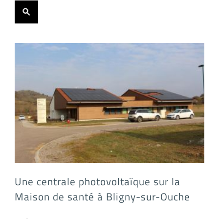
Une centrale photovoltaïque sur la Maison de santé à Bligny-sur-Ouche
Une centrale photovoltaïque sur la
Maison de santé à Bligny-sur-Ouche