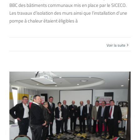
BBC des bâtiments communaux mis en place par le SICECO.
Les travaux d’isolation des murs ainsi que l’installation d’une
pompe à chaleur étaient éligibles à
Voir la suite
Côte-d’Or Énergies : naissance d’un nouvel acteur de l’énergie en Côte-d’Or