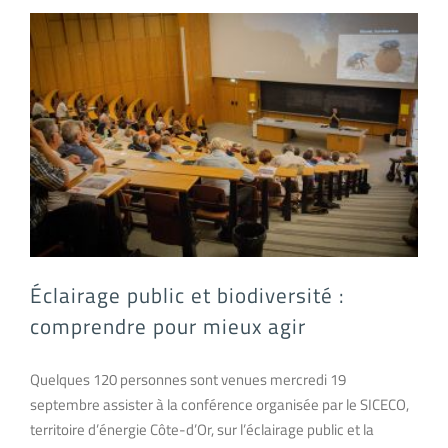
Éclairage public et biodiversité : comprendre pour mieux agir
Éclairage public et biodiversité :
comprendre pour mieux agir
Quelques 120 personnes sont venues mercredi 19
septembre assister à la conférence organisée par le SICECO,
territoire d’énergie Côte-d’Or, sur l’éclairage public et la