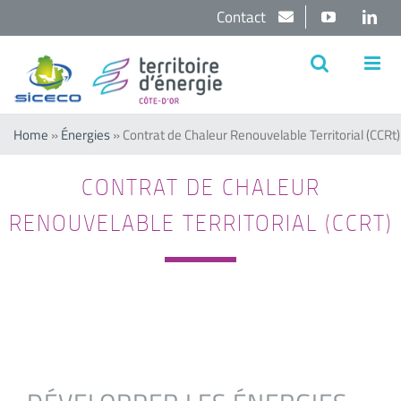
Passer
Contact
YouTube
Lin
au
contenu
Home
»
Énergies
»
Contrat de Chaleur Renouvelable Territorial (CCRt)
CONTRAT DE CHALEUR
RENOUVELABLE TERRITORIAL (CCRT)