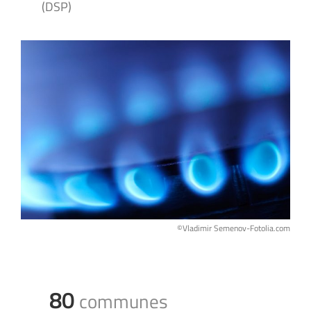
(DSP)
©Vladimir Semenov-Fotolia.com
80
communes