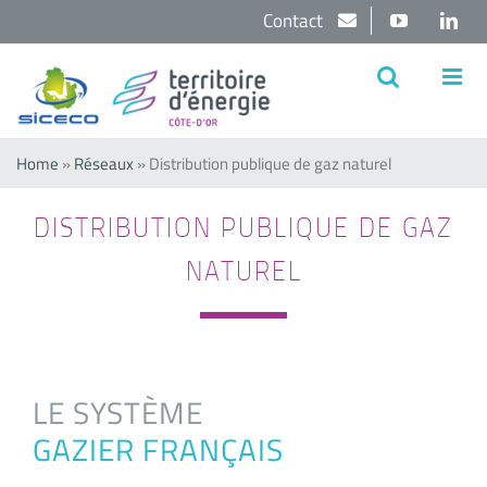
Passer
Contact
YouTube
Lin
au
contenu
Home
»
Réseaux
»
Distribution publique de gaz naturel
DISTRIBUTION PUBLIQUE DE GAZ
NATUREL
LE SYSTÈME
GAZIER FRANÇAIS