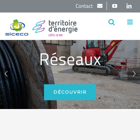
Passer
Contact
YouTube
Lin
au
contenu
Réseaux


DÉCOUVRIR