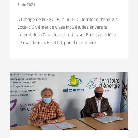
3 Juin 2021
A l’image de la FNCCR, le SICECO, territoire d’énergie
Côte-d’Or, émet de vives inquiétudes envers le
rapport de la Cour des comptes sur Enedis publié le
27 mai dernier. En effet, pour la première
Un partenariat pour sensibiliser à la maîtrise de l’énergie