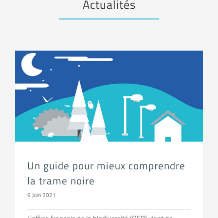
Actualités
Un guide pour mieux comprendre la trame noire
Un guide pour mieux comprendre
la trame noire
9 Juin 2021