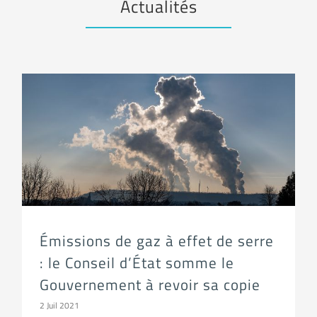
Actualités
Émissions de gaz à effet de serre : le Conseil d’État somme le Gouvernement à revoir sa copie
Émissions de gaz à effet de serre
: le Conseil d’État somme le
Gouvernement à revoir sa copie
2 Juil 2021