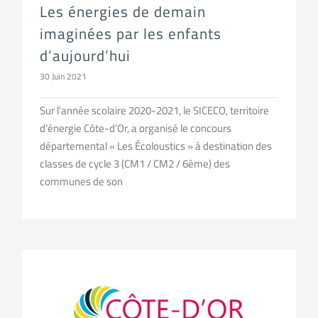
Les énergies de demain
imaginées par les enfants
d’aujourd’hui
30 Juin 2021
Sur l’année scolaire 2020-2021, le SICECO, territoire
d’énergie Côte-d’Or, a organisé le concours
départemental « Les Écoloustics » à destination des
classes de cycle 3 (CM1 / CM2 / 6ème) des
communes de son
En tête à tête avec la SEML Côte-d’Or Énergies