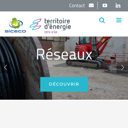
Passer
Contact
YouTube
Lin
au
contenu
Réseaux


DÉCOUVRIR