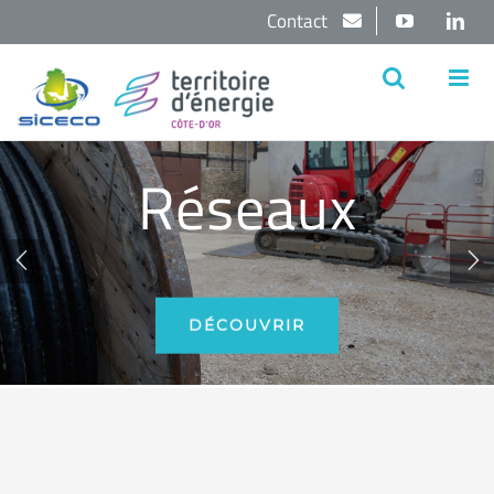
Passer
Contact
YouTube
Lin
au
contenu
Réseaux


DÉCOUVRIR