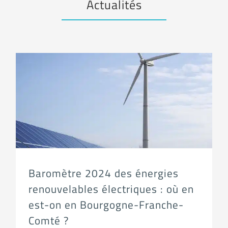
Actualités
Baromètre 2024 des énergies renouvelables électriques : où en est-on en Bourgogne-Franche-Comté ?
Baromètre 2024 des énergies
renouvelables électriques : où en
est-on en Bourgogne-Franche-
Comté ?