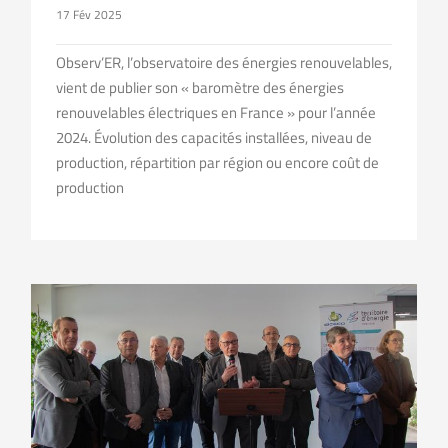
17 Fév 2025
Observ’ER, l’observatoire des énergies renouvelables,
vient de publier son « baromètre des énergies
renouvelables électriques en France » pour l’année
2024. Évolution des capacités installées, niveau de
production, répartition par région ou encore coût de
production
Cérémonie des vœux, Jacques Jacquenet exprime son inquiétude face à la réforme du compte FACé