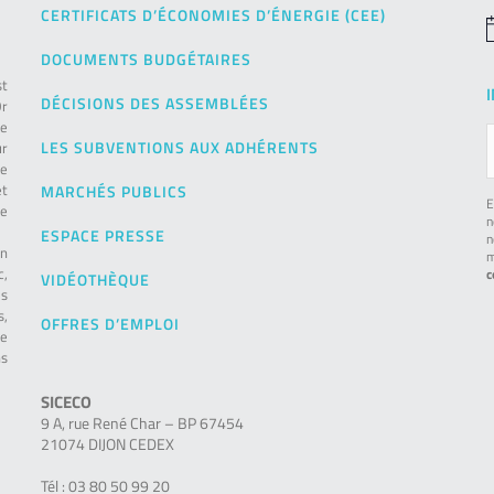
CERTIFICATS D’ÉCONOMIES D’ÉNERGIE (CEE)
N
DOCUMENTS BUDGÉTAIRES
st
DÉCISIONS DES ASSEMBLÉES
Or
de
LES SUBVENTIONS AUX ADHÉRENTS
ur
pe
et
MARCHÉS PUBLICS
E
le
n
ESPACE PRESSE
n
on
m
c,
c
VIDÉOTHÈQUE
es
s,
OFFRES D’EMPLOI
ie
ns
SICECO
9 A, rue René Char – BP 67454
21074 DIJON CEDEX
Tél : 03 80 50 99 20