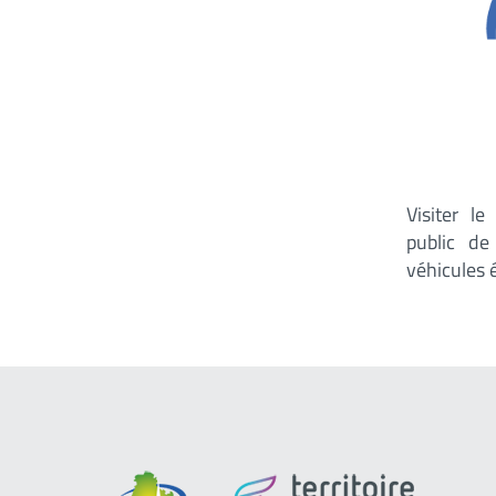
Visiter l
public d
véhicules 