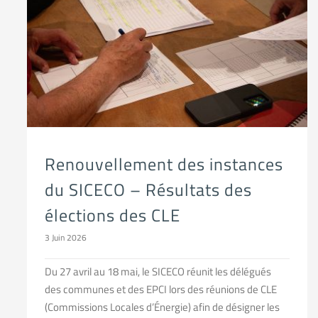
Renouvellement des instances du SICECO – Résultats des élections des CLE
Renouvellement des instances
du SICECO – Résultats des
élections des CLE
3 Juin 2026
Du 27 avril au 18 mai, le SICECO réunit les délégués
des communes et des EPCI lors des réunions de CLE
(Commissions Locales d’Énergie) afin de désigner les