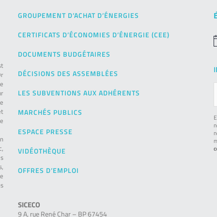
GROUPEMENT D’ACHAT D’ÉNERGIES
CERTIFICATS D’ÉCONOMIES D’ÉNERGIE (CEE)
N
DOCUMENTS BUDGÉTAIRES
st
DÉCISIONS DES ASSEMBLÉES
Or
de
LES SUBVENTIONS AUX ADHÉRENTS
ur
pe
et
MARCHÉS PUBLICS
E
le
n
ESPACE PRESSE
n
on
m
c,
c
VIDÉOTHÈQUE
es
s,
OFFRES D’EMPLOI
ie
ns
SICECO
9 A, rue René Char – BP 67454