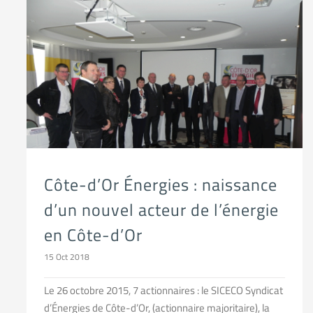
Côte-d’Or Énergies : naissance d’un nouvel acteur de l’énergie en Côte-d’Or
Côte-d’Or Énergies : naissance
d’un nouvel acteur de l’énergie
en Côte-d’Or
15 Oct 2018
Le 26 octobre 2015, 7 actionnaires : le SICECO Syndicat
d’Énergies de Côte-d’Or, (actionnaire majoritaire), la