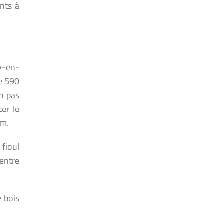
nts à
y-en-
de 590
un pas
er le
km.
 fioul
entre
e bois