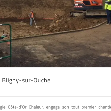
à Bligny-sur-Ouche
régie Côte-d’Or Chaleur, engage son tout premier chanti