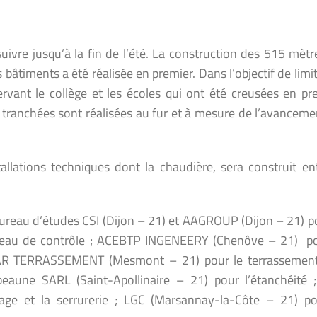
ivre jusqu’à la fin de l’été. La construction des 515 mètr
bâtiments a été réalisée en premier. Dans l’objectif de limi
vant le collège et les écoles qui ont été creusées en pre
es tranchées sont réalisées au fur et à mesure de l’avancem
allations techniques dont la chaudière, sera construit en
 Bureau d’études CSI (Dijon – 21) et AAGROUP (Dijon – 21) p
ureau de contrôle ; ACEBTP INGENEERY (Chenôve – 21) po
 STAR TERRASSEMENT (Mesmont – 21) pour le terrassement
beaune SARL (Saint-Apollinaire – 21) pour l’étanchéité 
rdage et la serrurerie ; LGC (Marsannay-la-Côte – 21) po