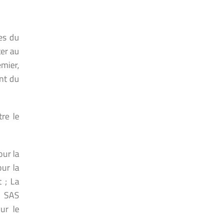
es du
ter au
mier,
ent du
tre le
our la
ur la
 ; La
; SAS
ur le