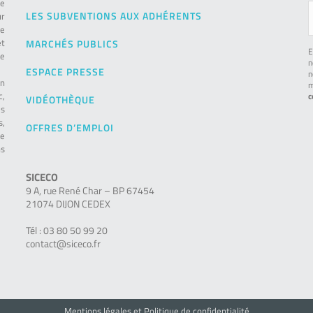
de
LES SUBVENTIONS AUX ADHÉRENTS
ur
pe
et
MARCHÉS PUBLICS
E
le
n
ESPACE PRESSE
n
on
m
c,
c
VIDÉOTHÈQUE
es
s,
OFFRES D’EMPLOI
ie
ns
SICECO
9 A, rue René Char – BP 67454
21074 DIJON CEDEX
Tél : 03 80 50 99 20
contact@siceco.fr
Mentions légales et Politique de confidentialité