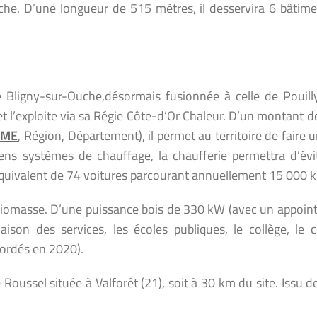
che. D’une longueur de 515 mètres, il desservira 6 bâtime
Bligny-sur-Ouche,désormais fusionnée à celle de Pouill
 et l’exploite via sa Régie Côte-d’Or Chaleur. D’un montant 
EME
, Région, Département), il permet au territoire de faire 
iens systèmes de chauffage, la chaufferie permettra d’évit
’équivalent de 74 voitures parcourant annuellement 15 000 
biomasse. D’une puissance bois de 330 kW (avec un appoint
son des services, les écoles publiques, le collège, le c
cordés en 2020).
e Roussel située à Valforêt (21), soit à 30 km du site. Issu d