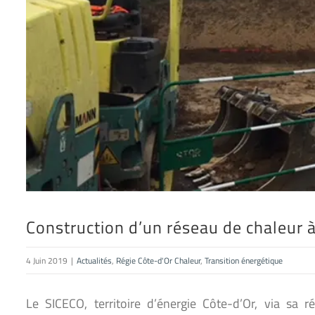
Construction d’un réseau de chaleur 
4 Juin 2019
|
Actualités
,
Régie Côte-d'Or Chaleur
,
Transition énergétique
Le SICECO, territoire d’énergie Côte-d’Or, via sa 