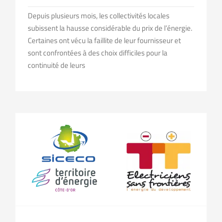
Depuis plusieurs mois, les collectivités locales
subissent la hausse considérable du prix de l’énergie.
Certaines ont vécu la faillite de leur fournisseur et
sont confrontées à des choix difficiles pour la
continuité de leurs
Le SICECO, territoire d’énergie Côte-d’Or, attribue une aide de 10 000 € à Électriciens sans frontières