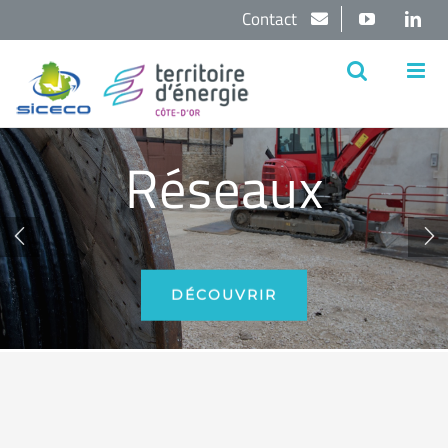
Passer
Contact
YouTube
Lin
au
contenu
Réseaux


DÉCOUVRIR