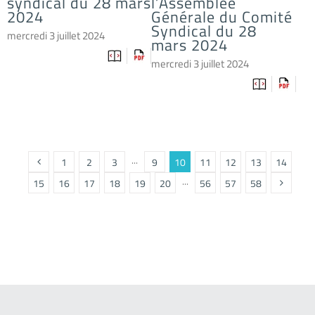
syndical du 28 mars
l’Assemblée
2024
Générale du Comité
Syndical du 28
mercredi 3 juillet 2024
mars 2024
mercredi 3 juillet 2024
1
2
3
···
9
10
11
12
13
14
15
16
17
18
19
20
···
56
57
58