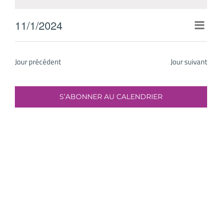
1
novembre
11/1/2024
Navig
2024
Jour
Sélectionnez
par
une
consu
Jour précédent
Jour suivant
date.
S’ABONNER AU CALENDRIER