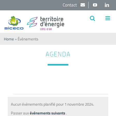
Passer
Contact
YouTube
Lin
au
contenu
Home
»
Évènements
AGENDA
Évènements
Aucun évènements planifié pour 1 novembre 2024.
for
Notice
Passer aux
évènements suivants
.