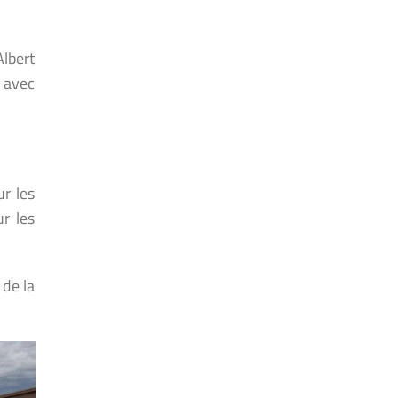
lbert
e avec
ur les
ur les
 de la