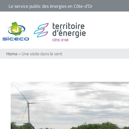
Passer
Le service public des énergies en Côte-d’Or
au
contenu
Home
»
Une visite dans le vent
Voir
l'image
agrandie