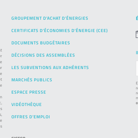
GROUPEMENT D’ACHAT D’ÉNERGIES
CERTIFICATS D’ÉCONOMIES D’ÉNERGIE (CEE)
N
DOCUMENTS BUDGÉTAIRES
st
DÉCISIONS DES ASSEMBLÉES
Or
de
LES SUBVENTIONS AUX ADHÉRENTS
ur
pe
et
MARCHÉS PUBLICS
E
le
n
ESPACE PRESSE
n
on
m
c,
c
VIDÉOTHÈQUE
es
s,
OFFRES D’EMPLOI
ie
ns