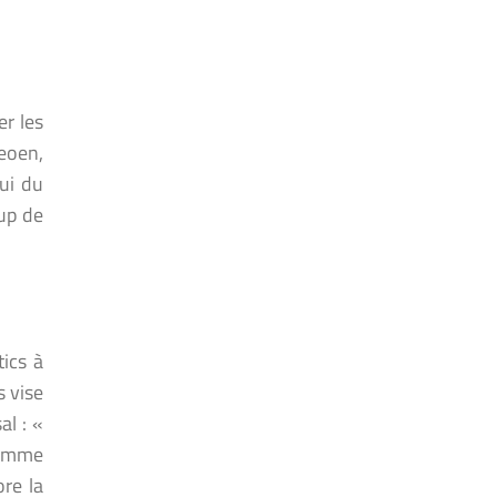
er les
eoen,
lui du
oup de
tics à
s vise
al : «
ramme
ore la