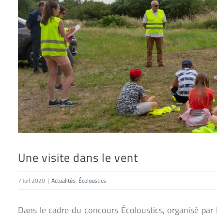
Une visite dans le vent
7 Juil 2020
|
Actualités
,
Écoloustics
Dans le cadre du concours Écoloustics, organisé par 