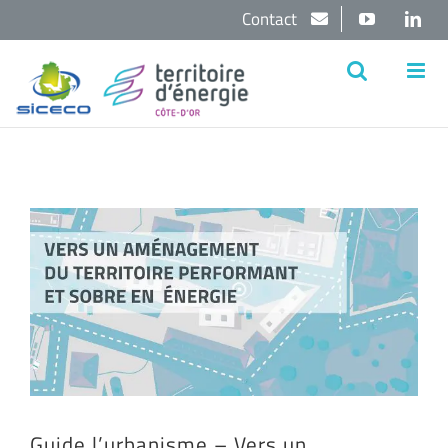
Passer
Contact
YouTube
Lin
au
contenu
Voir
l'image
agrandie
Guide l’urbanisme – Vers un