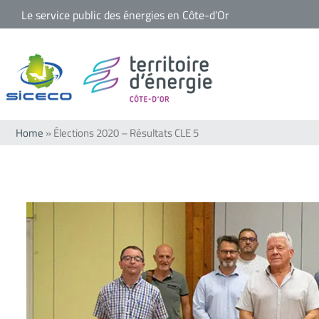
Passer
Le service public des énergies en Côte-d’Or
au
contenu
Home
»
Élections 2020 – Résultats CLE 5
Voir
l'image
agrandie