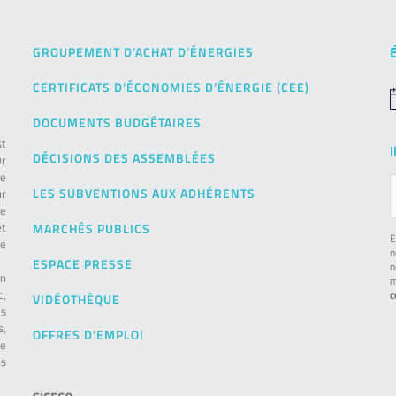
GROUPEMENT D’ACHAT D’ÉNERGIES
CERTIFICATS D’ÉCONOMIES D’ÉNERGIE (CEE)
N
DOCUMENTS BUDGÉTAIRES
st
DÉCISIONS DES ASSEMBLÉES
Or
de
LES SUBVENTIONS AUX ADHÉRENTS
ur
pe
et
MARCHÉS PUBLICS
E
le
n
ESPACE PRESSE
n
on
m
c,
c
VIDÉOTHÈQUE
es
s,
OFFRES D’EMPLOI
ie
ns