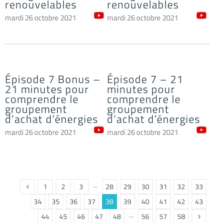
renouvelables
renouvelables
mardi 26 octobre 2021
mardi 26 octobre 2021
Épisode 7 Bonus –
Épisode 7 – 21
21 minutes pour
minutes pour
comprendre le
comprendre le
groupement
groupement
d’achat d’énergies
d’achat d’énergies
mardi 26 octobre 2021
mardi 26 octobre 2021
1
2
3
···
28
29
30
31
32
33
34
35
36
37
38
39
40
41
42
43
44
45
46
47
48
···
56
57
58