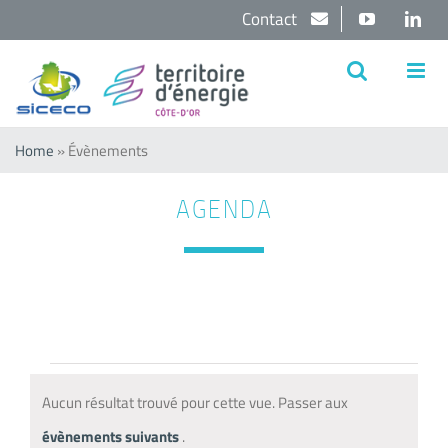
Passer
Contact
YouTube
Lin
au
contenu
Home
»
Évènements
AGENDA
Évènements
Aucun résultat trouvé pour cette vue. Passer aux
Notice
évènements suivants
.