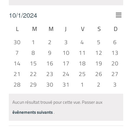
10/1/2024
Navig
Mois
Sélectionnez
par
Calendrier
L
LUNDI
M
MARDI
M
MERCREDI
J
JEUDI
V
VENDREDI
S
SAMEDI
D
DIM
une
consu
de
0
0
0
0
0
0
0
30
1
2
3
4
5
6
date.
Évènements
évènements
évènements
évènements
évènements
évènements
évènements
évène
0
0
0
0
0
0
0
7
8
9
10
11
12
13
évènements
évènements
évènements
évènements
évènements
évènements
évènem
0
0
0
0
0
0
0
14
15
16
17
18
19
20
évènements
évènements
évènements
évènements
évènements
évènements
évènem
0
0
0
0
0
0
0
21
22
23
24
25
26
27
évènements
évènements
évènements
évènements
évènements
évènements
évènem
0
0
0
0
0
0
0
28
29
30
31
1
2
3
évènements
évènements
évènements
évènements
évènements
évènements
évène
Aucun résultat trouvé pour cette vue. Passer aux
Notice
évènements suivants
.