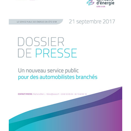
l'image
agrandie