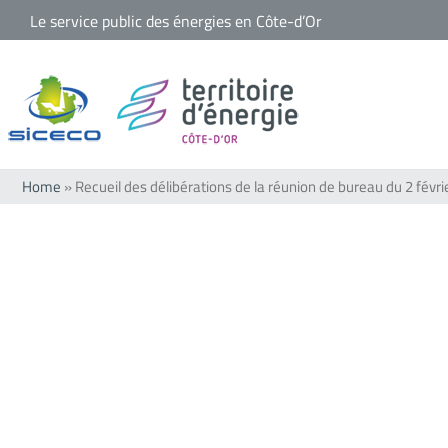
Passer
Le service public des énergies en Côte-d’Or
au
contenu
Home
»
Recueil des délibérations de la réunion de bureau du 2 févr
Voir
l'image
agrandie