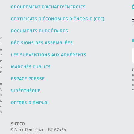
GROUPEMENT D’ACHAT D’ÉNERGIES
CERTIFICATS D’ÉCONOMIES D’ÉNERGIE (CEE)
N
DOCUMENTS BUDGÉTAIRES
st
DÉCISIONS DES ASSEMBLÉES
Or
de
LES SUBVENTIONS AUX ADHÉRENTS
ur
pe
et
MARCHÉS PUBLICS
E
le
n
ESPACE PRESSE
n
on
m
c,
c
VIDÉOTHÈQUE
es
s,
OFFRES D’EMPLOI
ie
ns
SICECO
9 A, rue René Char – BP 67454