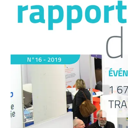
l'image
agrandie