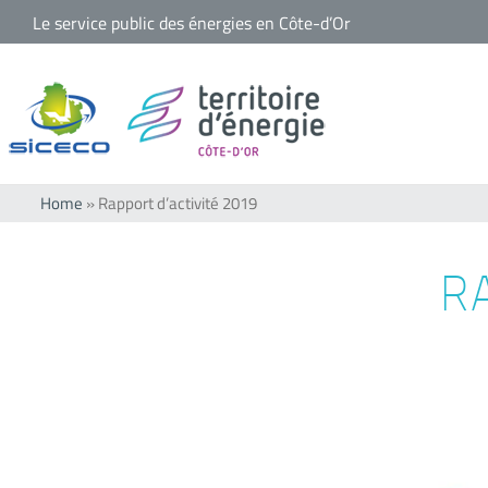
Passer
Le service public des énergies en Côte-d’Or
au
contenu
Home
»
Rapport d’activité 2019
R
Voir