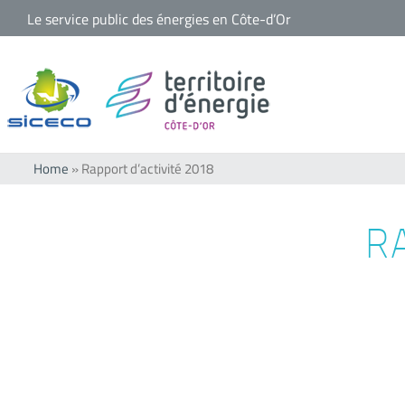
Passer
Le service public des énergies en Côte-d’Or
au
contenu
Home
»
Rapport d’activité 2018
R
Voir