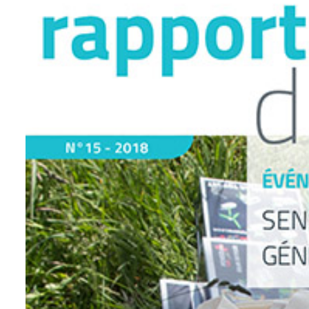
l'image
agrandie