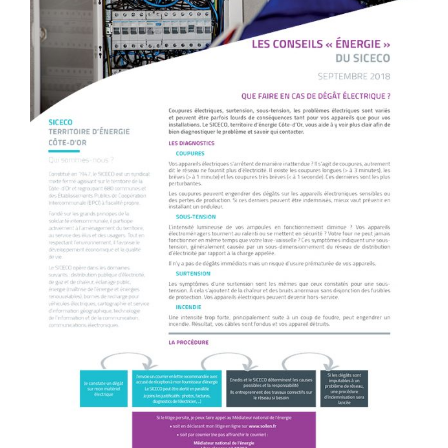
l'image
agrandie