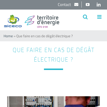
Passer
Contact
YouTube
Lin
au
contenu
Home
»
Que faire en cas de dégât électrique ?
QUE FAIRE EN CAS DE DÉGÂT
ÉLECTRIQUE ?
Voir