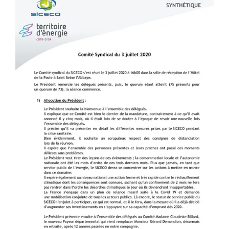
l'image
agrandie