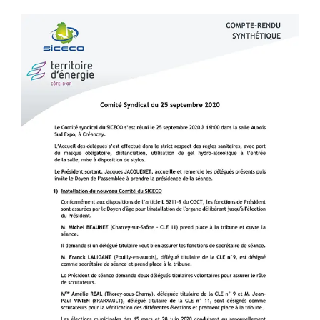
Voir
l'image
agrandie