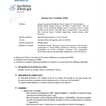
l'image
agrandie