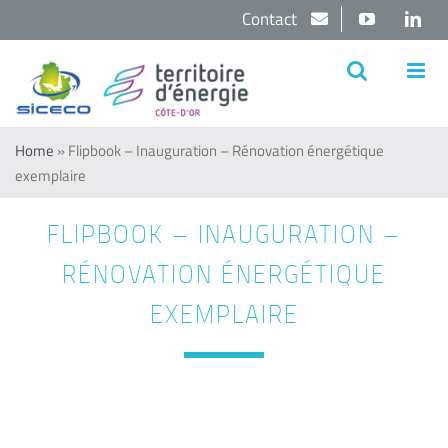
Passer
Contact
YouTube
Lin
au
contenu
Home
»
Flipbook – Inauguration – Rénovation énergétique
exemplaire
FLIPBOOK – INAUGURATION –
RÉNOVATION ÉNERGÉTIQUE
EXEMPLAIRE