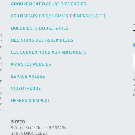
GROUPEMENT D’ACHAT D’ÉNERGIES
CERTIFICATS D’ÉCONOMIES D’ÉNERGIE (CEE)
DOCUMENTS BUDGÉTAIRES
N
st
DÉCISIONS DES ASSEMBLÉES
Or
de
LES SUBVENTIONS AUX ADHÉRENTS
ur
pe
et
MARCHÉS PUBLICS
le
E
ESPACE PRESSE
n
on
n
c,
VIDÉOTHÈQUE
m
es
c
s,
OFFRES D’EMPLOI
ie
ns
SICECO
9 A, rue René Char – BP 67454
21074 DIJON CEDEX