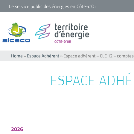
Passer
Le service public des énergies en Côte-d’Or
au
contenu
Home
»
Espace Adhérent
»
Espace adhérent – CLE 12 – comptes
ESPACE ADHÉ
2026