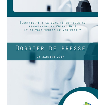
l'image
agrandie