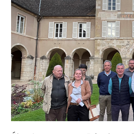
l'image
agrandie