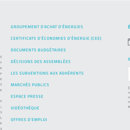
GROUPEMENT D’ACHAT D’ÉNERGIES
CERTIFICATS D’ÉCONOMIES D’ÉNERGIE (CEE)
N
DOCUMENTS BUDGÉTAIRES
st
DÉCISIONS DES ASSEMBLÉES
Or
de
LES SUBVENTIONS AUX ADHÉRENTS
ur
pe
et
MARCHÉS PUBLICS
E
le
n
ESPACE PRESSE
n
on
m
c,
c
VIDÉOTHÈQUE
es
s,
OFFRES D’EMPLOI
ie
ns