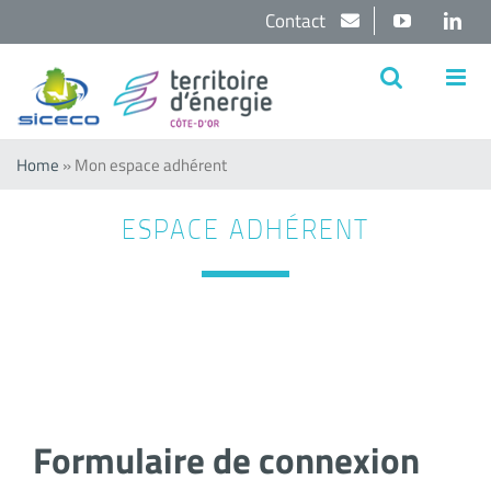
Passer
Contact
YouTube
Lin
au
contenu
Home
»
Mon espace adhérent
ESPACE ADHÉRENT
Formulaire de connexion