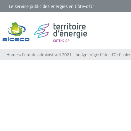
Passer
Le service public des énergies en Côte-d’Or
au
contenu
Home
»
Compte administratif 2021 – budget régie Côte-d’Or Chale
Voir
l'image
agrandie