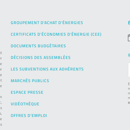
GROUPEMENT D’ACHAT D’ÉNERGIES
CERTIFICATS D’ÉCONOMIES D’ÉNERGIE (CEE)
N
DOCUMENTS BUDGÉTAIRES
st
DÉCISIONS DES ASSEMBLÉES
Or
de
LES SUBVENTIONS AUX ADHÉRENTS
ur
pe
et
MARCHÉS PUBLICS
E
le
n
ESPACE PRESSE
n
on
m
c,
c
VIDÉOTHÈQUE
es
s,
OFFRES D’EMPLOI
ie
ns