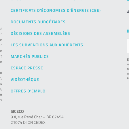
CERTIFICATS D’ÉCONOMIES D’ÉNERGIE (CEE)
N
DOCUMENTS BUDGÉTAIRES
st
DÉCISIONS DES ASSEMBLÉES
Or
de
LES SUBVENTIONS AUX ADHÉRENTS
ur
pe
et
MARCHÉS PUBLICS
E
le
n
ESPACE PRESSE
n
on
m
c,
c
VIDÉOTHÈQUE
es
s,
OFFRES D’EMPLOI
ie
ns
SICECO
9 A, rue René Char – BP 67454
21074 DIJON CEDEX