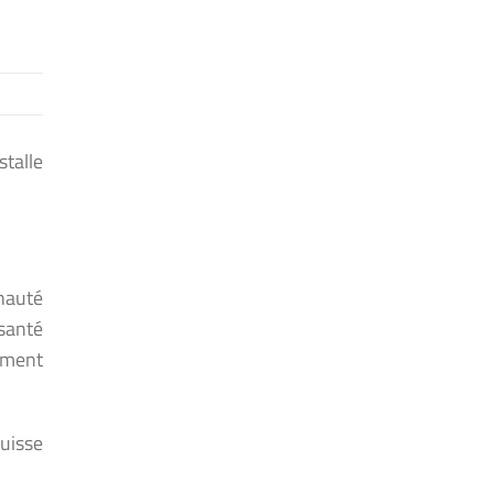
talle
nauté
santé
lement
uisse