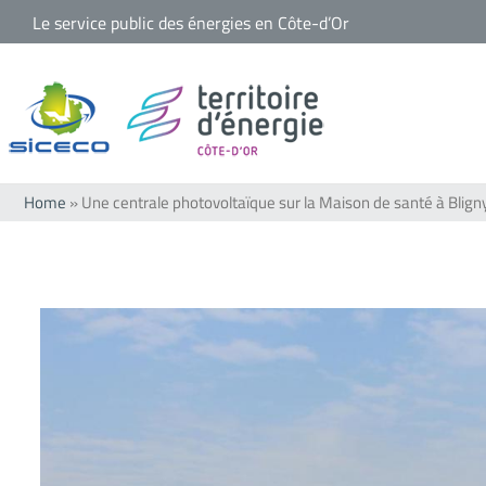
Passer
Le service public des énergies en Côte-d’Or
au
contenu
Home
»
Une centrale photovoltaïque sur la Maison de santé à Blig
Voir
l'image
agrandie