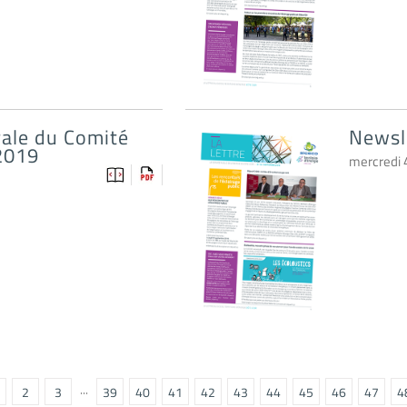
rale du Comité
Newsl
2019
mercredi 
2
3
···
39
40
41
42
43
44
45
46
47
4