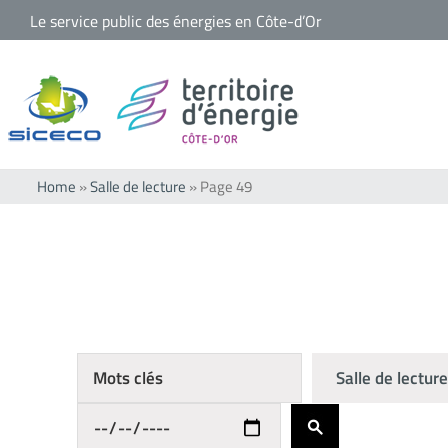
Passer
Le service public des énergies en Côte-d’Or
au
contenu
Home
»
Salle de lecture
»
Page 49