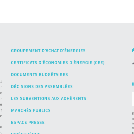
GROUPEMENT D’ACHAT D’ÉNERGIES
CERTIFICATS D’ÉCONOMIES D’ÉNERGIE (CEE)
N
DOCUMENTS BUDGÉTAIRES
st
DÉCISIONS DES ASSEMBLÉES
Or
de
LES SUBVENTIONS AUX ADHÉRENTS
ur
pe
et
MARCHÉS PUBLICS
E
le
n
ESPACE PRESSE
n
on
m
c,
c