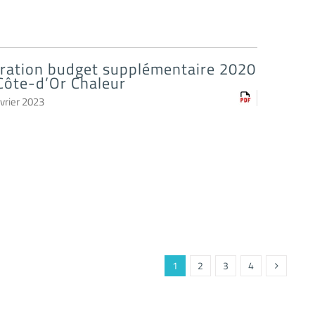
ération budget supplémentaire 2020
Côte-d’Or Chaleur
vrier 2023
1
2
3
4