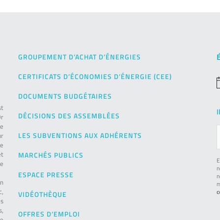
GROUPEMENT D’ACHAT D’ÉNERGIES
CERTIFICATS D’ÉCONOMIES D’ÉNERGIE (CEE)
N
DOCUMENTS BUDGÉTAIRES
st
DÉCISIONS DES ASSEMBLÉES
Or
de
LES SUBVENTIONS AUX ADHÉRENTS
ur
pe
et
MARCHÉS PUBLICS
E
le
n
ESPACE PRESSE
n
on
m
c,
c
VIDÉOTHÈQUE
es
s,
OFFRES D’EMPLOI
ie