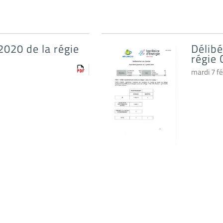
020 de la régie
Délib
régie 
mardi 7 fé