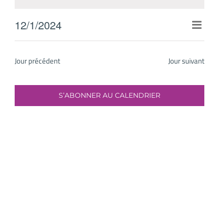
1
décembre
12/1/2024
Navig
2024
Jour
Sélectionnez
par
une
consu
Jour précédent
Jour suivant
date.
S’ABONNER AU CALENDRIER