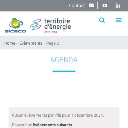
Passer
Contact
YouTube
Lin
au
contenu
Home
»
Évènements
»
Page 2
AGENDA
Évènements
Aucun évènements planifié pour 1 décembre 2024.
for
Notice
Passer aux
évènements suivants
.